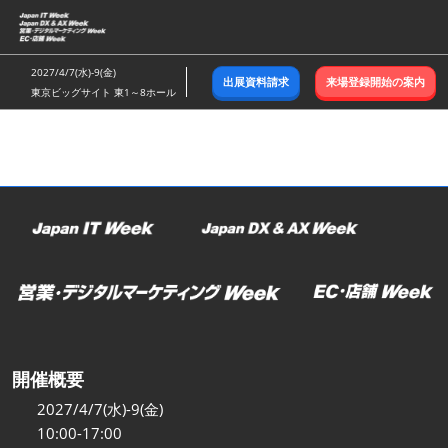
ス
キ
ッ
2027/4/7(水)-9(金)
出展資料請求
来場登録開始の案内
プ
東京ビッグサイト 東1～8ホール
し
て
進
む
開催概要
2027/4/7(水)-9(金)
10:00-17:00