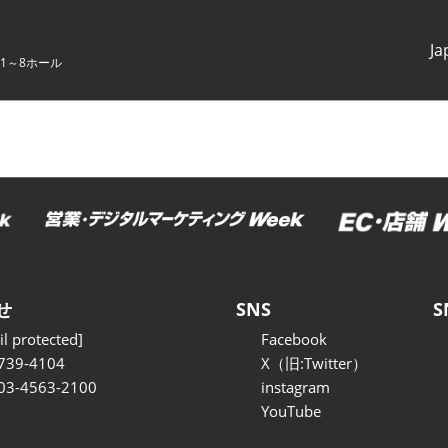
Ja
1～8ホール
Japanes
English
せ
SNS
S
l protected]
Facebook
739-4104
X（旧:Twitter）
 03-4563-2100
instagram
YouTube