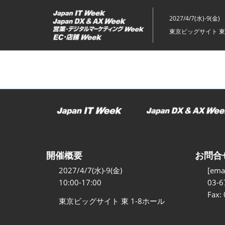
ス
キ
2027/4/7(水)-9(金)
ッ
東京ビッグサイト 東
プ
し
て
進
む
開催概要
お問合
2027/4/7(水)-9(金)
[emai
10:00-17:00
03-6
Fax:
東京ビッグサイト 東 1-8ホール