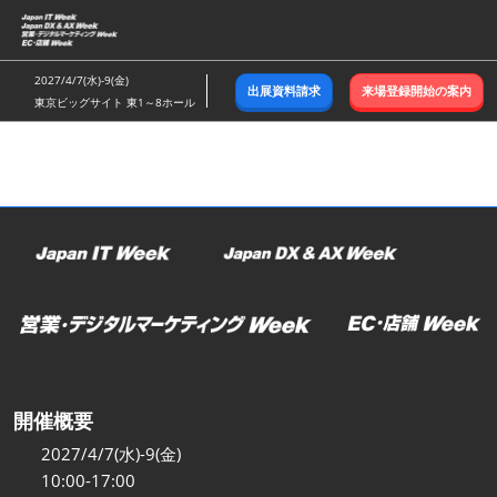
ス
キ
ッ
2027/4/7(水)-9(金)
出展資料請求
来場登録開始の案内
プ
東京ビッグサイト 東1～8ホール
し
て
進
む
開催概要
2027/4/7(水)-9(金)
10:00-17:00