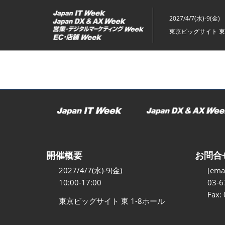
ス
キ
2027/4/7(水)-9(金)
ッ
東京ビッグサイト 東
プ
し
て
進
む
開催概要
お問合
2027/4/7(水)-9(金)
[emai
10:00-17:00
03-6
Fax:
東京ビッグサイト 東 1-8ホール