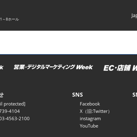
Ja
1～8ホール
Japanes
English
せ
SNS
S
l protected]
Facebook
739-4104
X（旧:Twitter）
 03-4563-2100
instagram
YouTube