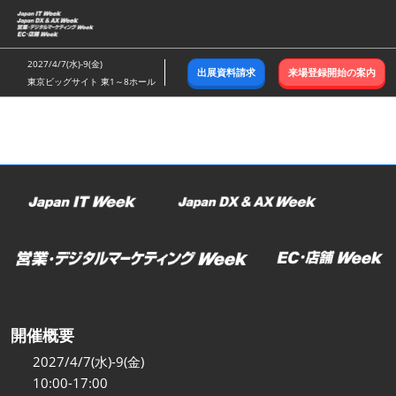
ス
キ
ッ
2027/4/7(水)-9(金)
出展資料請求
来場登録開始の案内
プ
東京ビッグサイト 東1～8ホール
し
て
進
む
開催概要
2027/4/7(水)-9(金)
10:00-17:00