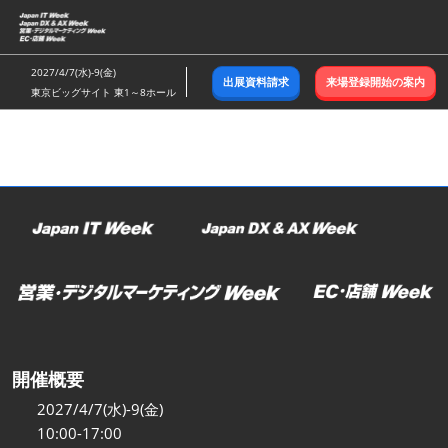
ス
キ
ッ
2027/4/7(水)-9(金)
出展資料請求
来場登録開始の案内
プ
東京ビッグサイト 東1～8ホール
し
て
進
む
開催概要
2027/4/7(水)-9(金)
10:00-17:00