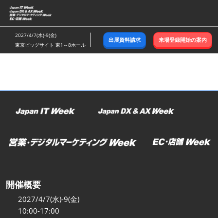
ス
キ
ッ
2027/4/7(水)-9(金)
出展資料請求
来場登録開始の案内
プ
東京ビッグサイト 東1～8ホール
し
て
進
む
開催概要
2027/4/7(水)-9(金)
10:00-17:00