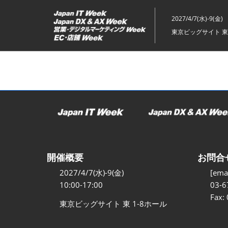
ス
キ
2027/4/7(水)-9(金)
ッ
東京ビッグサイト 東
プ
し
て
進
む
開催概要
お問合
2027/4/7(水)-9(金)
[emai
10:00-17:00
03-6
Fax:
東京ビッグサイト 東 1-8ホール