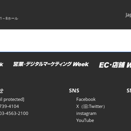
Ja
1～8ホール
Japanes
English
せ
SNS
S
l protected]
Facebook
739-4104
X（旧:Twitter）
 03-4563-2100
instagram
YouTube