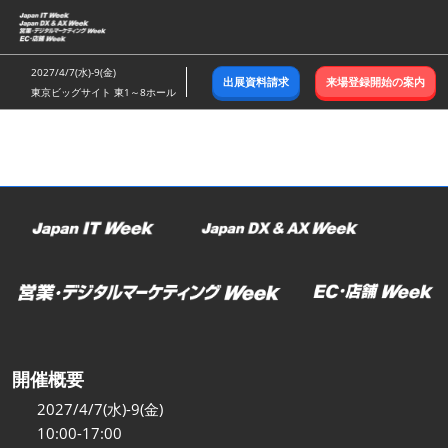
ス
キ
ッ
2027/4/7(水)-9(金)
出展資料請求
来場登録開始の案内
プ
東京ビッグサイト 東1～8ホール
し
て
進
む
開催概要
2027/4/7(水)-9(金)
10:00-17:00