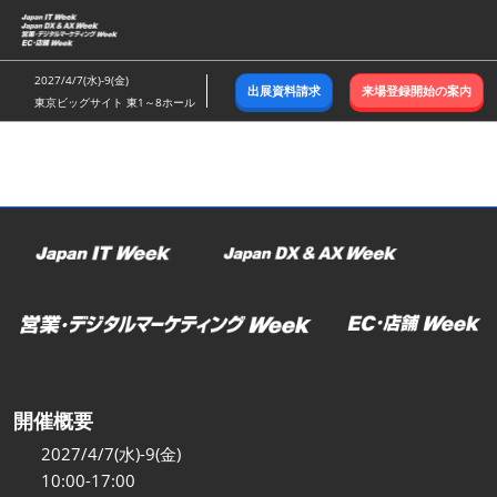
ス
キ
ッ
2027/4/7(水)-9(金)
出展資料請求
来場登録開始の案内
プ
東京ビッグサイト 東1～8ホール
し
て
進
む
開催概要
2027/4/7(水)-9(金)
10:00-17:00