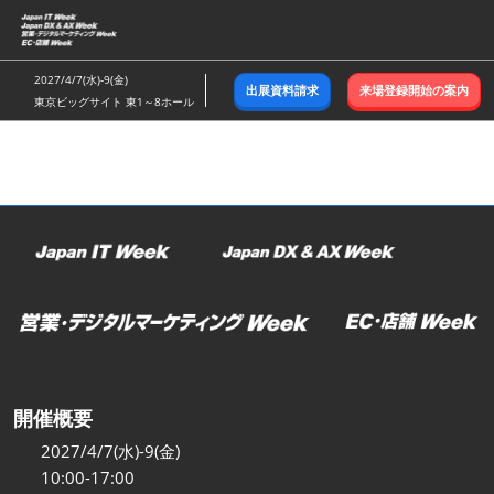
ス
キ
ッ
2027/4/7(水)-9(金)
出展資料請求
来場登録開始の案内
プ
東京ビッグサイト 東1～8ホール
し
て
進
む
開催概要
2027/4/7(水)-9(金)
10:00-17:00