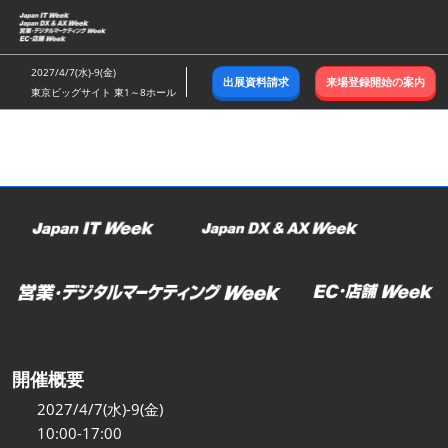
ス
キ
ッ
2027/4/7(水)-9(金)
出展資料請求
来場登録開始の案内
プ
東京ビッグサイト 東1～8ホール
し
て
進
む
開催概要
2027/4/7(水)-9(金)
10:00-17:00