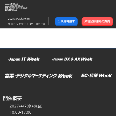
ス
キ
ッ
2027/4/7(水)-9(金)
出展資料請求
来場登録開始の案内
プ
東京ビッグサイト 東1～8ホール
し
て
進
む
開催概要
2027/4/7(水)-9(金)
10:00-17:00