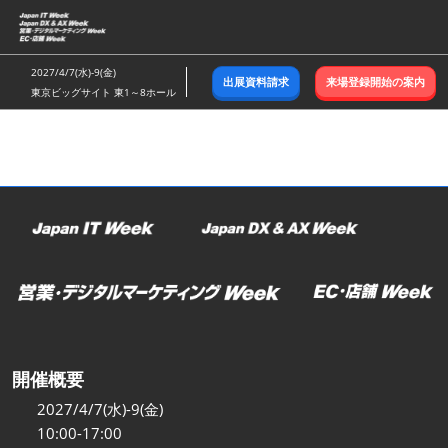
ス
キ
ッ
2027/4/7(水)-9(金)
出展資料請求
来場登録開始の案内
プ
東京ビッグサイト 東1～8ホール
し
て
進
む
開催概要
2027/4/7(水)-9(金)
10:00-17:00