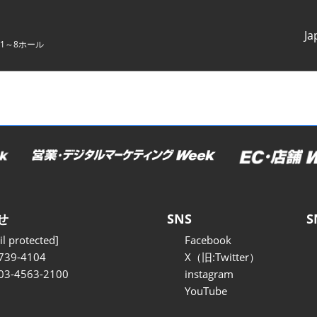
Ja
1～8ホール
Japanes
English
せ
SNS
S
l protected]
Facebook
739-4104
X（旧:Twitter）
 03-4563-2100
instagram
YouTube