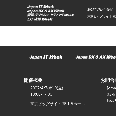
ス
キ
2027/4/7(水)-9(金)
ッ
東京ビッグサイト 東
プ
し
て
進
む
開催概要
お問合
2027/4/7(水)-9(金)
[emai
10:00-17:00
03-6
Fax:
東京ビッグサイト 東 1-8ホール