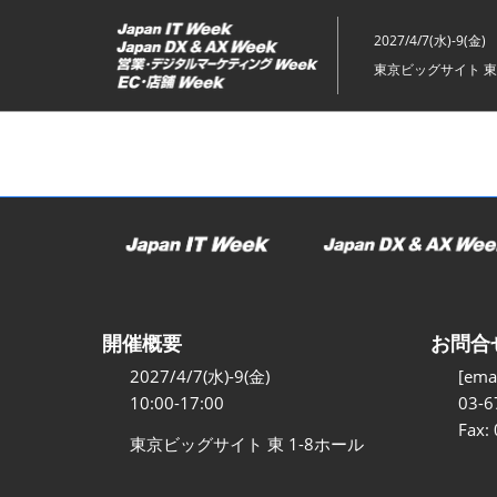
ス
キ
2027/4/7(水)-9(金)
ッ
東京ビッグサイト 東
プ
し
て
進
む
開催概要
お問合
2027/4/7(水)-9(金)
[emai
10:00-17:00
03-6
Fax:
東京ビッグサイト 東 1-8ホール