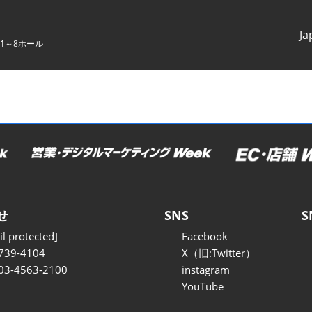
Ja
1～8ホール
Japanes
English
せ
SNS
S
l protected]
Facebook
739-4104
X（旧:Twitter）
 03-4563-2100
instagram
YouTube