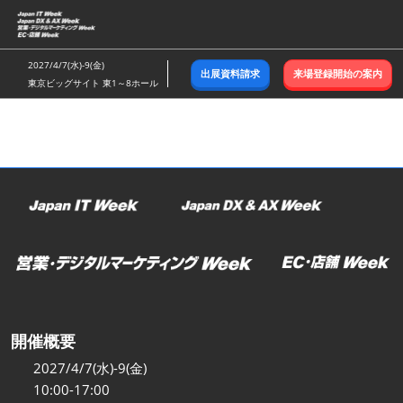
ス
キ
ッ
2027/4/7(水)-9(金)
出展資料請求
来場登録開始の案内
プ
東京ビッグサイト 東1～8ホール
し
て
進
む
開催概要
2027/4/7(水)-9(金)
10:00-17:00