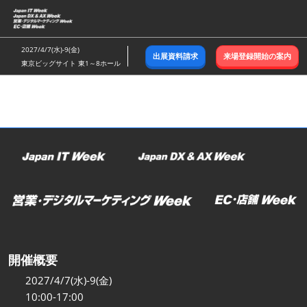
ス
キ
ッ
2027/4/7(水)-9(金)
出展資料請求
来場登録開始の案内
プ
東京ビッグサイト 東1～8ホール
し
て
進
む
開催概要
2027/4/7(水)-9(金)
10:00-17:00