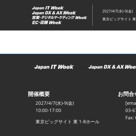
ス
キ
2027/4/7(水)-9(金)
ッ
東京ビッグサイト 東
プ
し
て
進
む
開催概要
お問合
2027/4/7(水)-9(金)
[emai
10:00-17:00
03-6
Fax:
東京ビッグサイト 東 1-8ホール