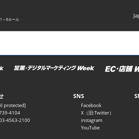
Ja
1～8ホール
Japanes
English
せ
SNS
S
l protected]
Facebook
739-4104
X（旧:Twitter）
 03-4563-2100
instagram
YouTube