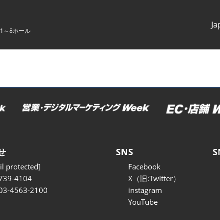
Ja
1～8ホール
Japanes
English
せ
SNS
S
l protected]
Facebook
739-4104
X（旧:Twitter）
 03-4563-2100
instagram
YouTube