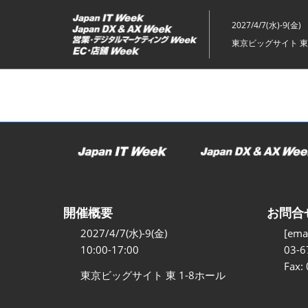
ス
キ
2027/4/7(水)-9(金)
ッ
東京ビッグサイト 東
プ
し
て
進
む
開催概要
お問合
2027/4/7(水)-9(金)
[emai
10:00-17:00
03-6
Fax:
東京ビッグサイト 東 1-8ホール