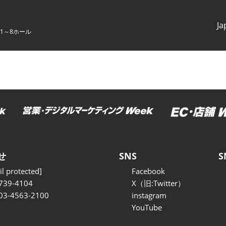
Ja
1～8ホール
Japanes
English
せ
SNS
S
l protected]
Facebook
739-4104
X（旧:Twitter）
 03-4563-2100
instagram
YouTube