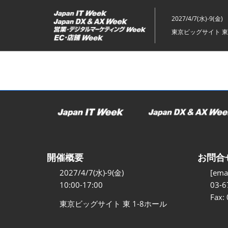
ス
キ
2027/4/7(水)-9(金)
ッ
東京ビッグサイト 東
プ
し
て
進
む
開催概要
お問合
2027/4/7(水)-9(金)
[emai
10:00-17:00
03-6
Fax:
東京ビッグサイト 東 1-8ホール