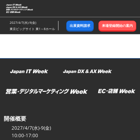
ス
キ
ッ
2027/4/7(水)-9(金)
出展資料請求
来場登録開始の案内
プ
東京ビッグサイト 東1～8ホール
し
て
進
む
開催概要
2027/4/7(水)-9(金)
10:00-17:00