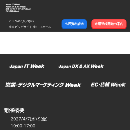
ス
キ
ッ
2027/4/7(水)-9(金)
出展資料請求
来場登録開始の案内
プ
東京ビッグサイト 東1～8ホール
し
て
進
む
開催概要
2027/4/7(水)-9(金)
10:00-17:00