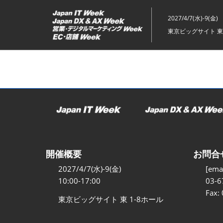
ス
キ
2027/4/7(水)-9(金)
ッ
東京ビッグサイト 東
プ
し
て
進
む
開催概要
お問合
2027/4/7(水)-9(金)
[emai
10:00-17:00
03-6
Fax:
東京ビッグサイト 東 1-8ホール