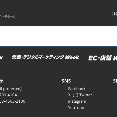
Ja
1～8ホール
Japanes
English
せ
SNS
S
l protected]
Facebook
739-4104
X（旧:Twitter）
 03-4563-2100
instagram
YouTube