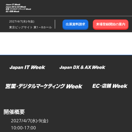
ス
キ
ッ
2027/4/7(水)-9(金)
出展資料請求
来場登録開始の案内
プ
東京ビッグサイト 東1～8ホール
し
て
進
む
開催概要
2027/4/7(水)-9(金)
10:00-17:00