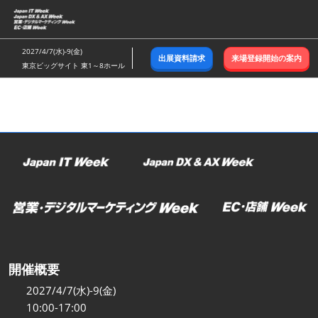
ス
キ
ッ
2027/4/7(水)-9(金)
出展資料請求
来場登録開始の案内
プ
東京ビッグサイト 東1～8ホール
し
て
進
む
開催概要
2027/4/7(水)-9(金)
10:00-17:00