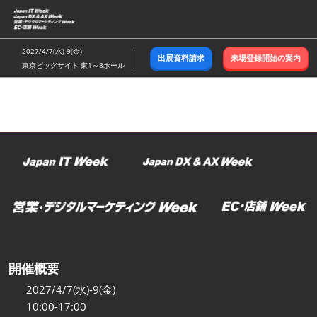
ス
キ
ッ
2027/4/7(水)-9(金)
出展資料請求
来場登録開始の案内
プ
東京ビッグサイト 東1～8ホール
し
て
進
む
開催概要
2027/4/7(水)-9(金)
10:00-17:00