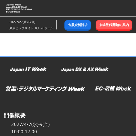
ス
キ
ッ
2027/4/7(水)-9(金)
出展資料請求
来場登録開始の案内
プ
東京ビッグサイト 東1～8ホール
し
て
進
む
開催概要
2027/4/7(水)-9(金)
10:00-17:00