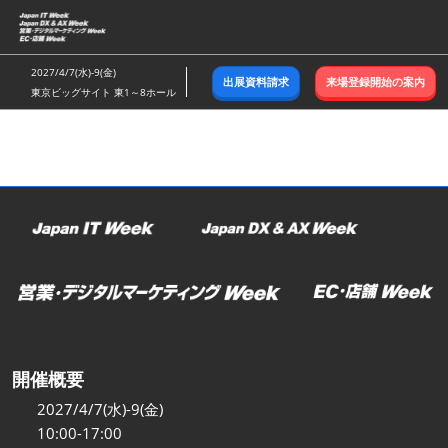
ス
キ
ッ
2027/4/7(水)-9(金)
出展資料請求
来場登録開始の案内
プ
東京ビッグサイト 東1～8ホール
し
て
進
む
開催概要
2027/4/7(水)-9(金)
10:00-17:00