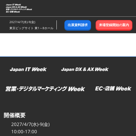
ス
キ
ッ
2027/4/7(水)-9(金)
出展資料請求
来場登録開始の案内
プ
東京ビッグサイト 東1～8ホール
し
て
進
む
開催概要
2027/4/7(水)-9(金)
10:00-17:00