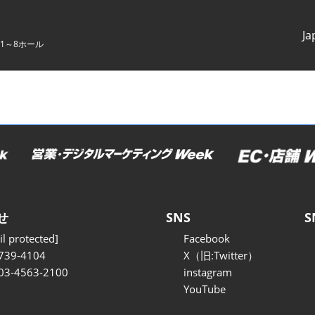
Ja
1～8ホール
Japanes
English
せ
SNS
S
l protected]
Facebook
739-4104
X（旧:Twitter）
 03-4563-2100
instagram
YouTube