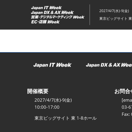
ス
キ
2027/4/7(水)-9(金)
ッ
東京ビッグサイト 東
プ
し
て
進
む
開催概要
お問合
2027/4/7(水)-9(金)
[emai
10:00-17:00
03-6
Fax:
東京ビッグサイト 東 1-8ホール