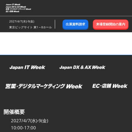
ス
キ
ッ
2027/4/7(水)-9(金)
出展資料請求
来場登録開始の案内
プ
東京ビッグサイト 東1～8ホール
し
て
進
む
開催概要
2027/4/7(水)-9(金)
10:00-17:00