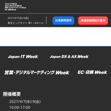
ス
キ
ッ
2027/4/7(水)-9(金)
出展資料請求
来場登録開始の案内
プ
東京ビッグサイト 東1～8ホール
し
て
進
む
開催概要
2027/4/7(水)-9(金)
10:00-17:00