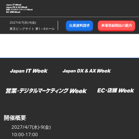
ス
キ
ッ
2027/4/7(水)-9(金)
出展資料請求
来場登録開始の案内
プ
東京ビッグサイト 東1～8ホール
し
て
進
む
開催概要
2027/4/7(水)-9(金)
10:00-17:00