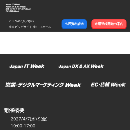
ス
キ
ッ
2027/4/7(水)-9(金)
出展資料請求
来場登録開始の案内
プ
東京ビッグサイト 東1～8ホール
し
て
進
む
開催概要
2027/4/7(水)-9(金)
10:00-17:00