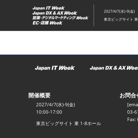
ス
キ
2027/4/7(水)-9(金)
ッ
東京ビッグサイト 東
プ
し
て
進
む
開催概要
お問合
2027/4/7(水)-9(金)
[emai
10:00-17:00
03-6
Fax:
東京ビッグサイト 東 1-8ホール