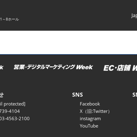
Ja
1～8ホール
Japanes
English
せ
SNS
S
l protected]
Facebook
739-4104
X（旧:Twitter）
 03-4563-2100
instagram
YouTube