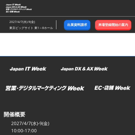
ス
キ
ッ
2027/4/7(水)-9(金)
出展資料請求
来場登録開始の案内
プ
東京ビッグサイト 東1～8ホール
し
て
進
む
開催概要
2027/4/7(水)-9(金)
10:00-17:00