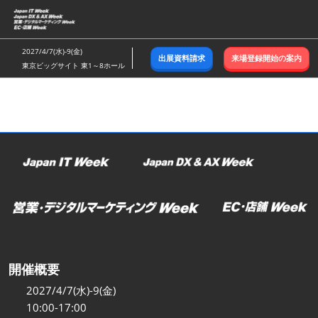
ス
キ
ッ
2027/4/7(水)-9(金)
出展資料請求
来場登録開始の案内
プ
東京ビッグサイト 東1～8ホール
し
て
進
む
開催概要
2027/4/7(水)-9(金)
10:00-17:00