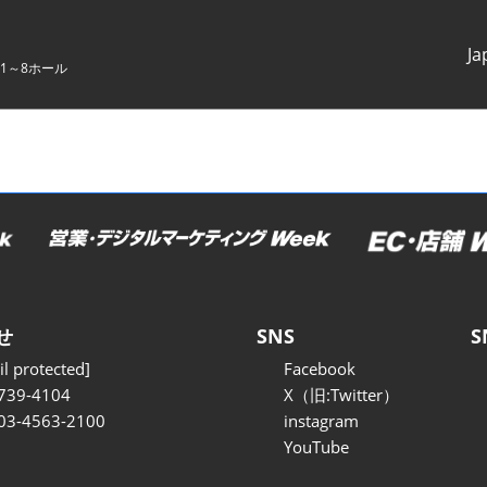
Ja
1～8ホール
Japanes
English
せ
SNS
S
l protected]
Facebook
739-4104
X（旧:Twitter）
 03-4563-2100
instagram
YouTube