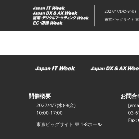
ス
キ
2027/4/7(水)-9(金)
ッ
東京ビッグサイト 東
プ
し
て
進
む
開催概要
お問合
2027/4/7(水)-9(金)
[emai
10:00-17:00
03-6
Fax:
東京ビッグサイト 東 1-8ホール