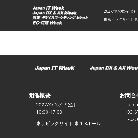
ス
キ
2027/4/7(水)-9(金)
ッ
東京ビッグサイト 東
プ
し
て
進
む
開催概要
お問合
2027/4/7(水)-9(金)
[emai
10:00-17:00
03-6
Fax:
東京ビッグサイト 東 1-8ホール