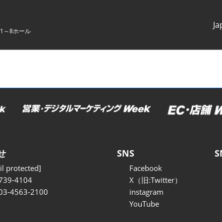
Ja
1～8ホール
Japanes
English
せ
SNS
S
l protected]
Facebook
739-4104
X（旧:Twitter）
 03-4563-2100
instagram
YouTube