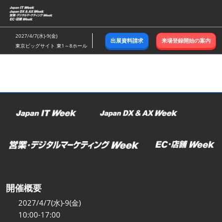
ス
キ
ッ
2027/4/7(水)-9(金)
出展資料請求
来場登録開始の案内
プ
東京ビッグサイト 東1～8ホール
し
て
進
む
開催概要
2027/4/7(水)-9(金)
10:00-17:00