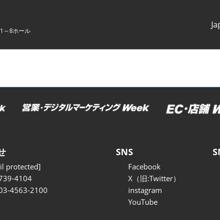
Ja
1～8ホール
Japanes
English
せ
SNS
S
l protected]
Facebook
739-4104
X（旧:Twitter）
 03-4563-2100
instagram
YouTube