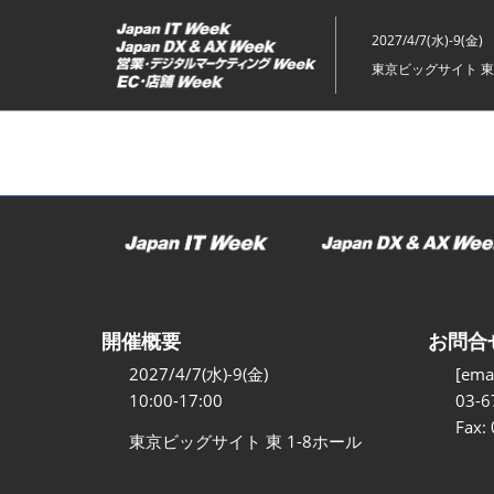
ス
キ
2027/4/7(水)-9(金)
ッ
東京ビッグサイト 東
プ
し
て
進
む
開催概要
お問合
2027/4/7(水)-9(金)
[emai
10:00-17:00
03-6
Fax:
東京ビッグサイト 東 1-8ホール