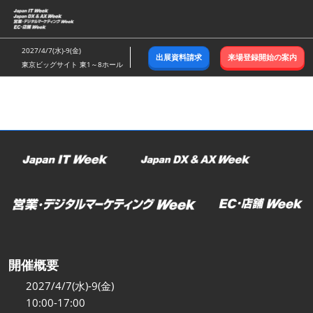
ス
キ
ッ
2027/4/7(水)-9(金)
出展資料請求
来場登録開始の案内
プ
東京ビッグサイト 東1～8ホール
し
て
進
む
開催概要
2027/4/7(水)-9(金)
10:00-17:00