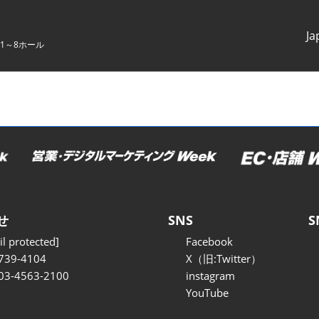
Ja
1～8ホール
Japanes
English
せ
SNS
S
l protected]
Facebook
739-4104
X（旧:Twitter）
 03-4563-2100
instagram
YouTube