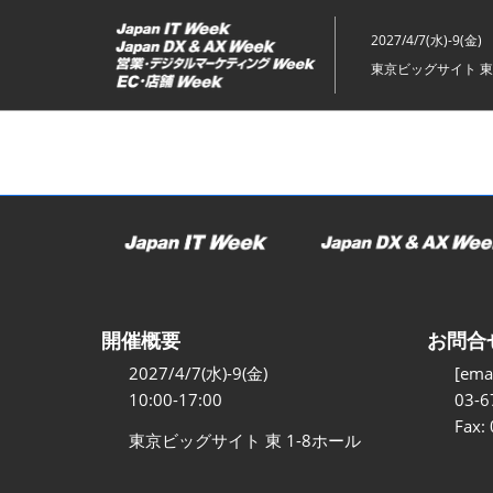
ス
キ
2027/4/7(水)-9(金)
ッ
東京ビッグサイト 東
プ
し
て
進
む
開催概要
お問合
2027/4/7(水)-9(金)
[emai
10:00-17:00
03-6
Fax:
東京ビッグサイト 東 1-8ホール