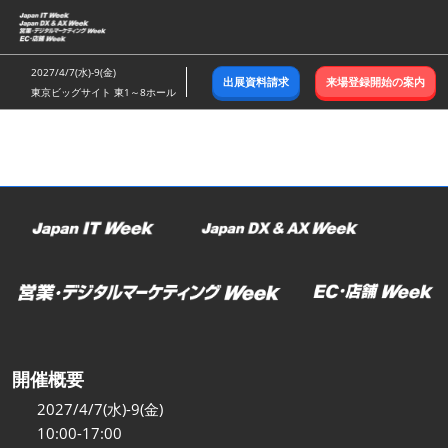
ス
キ
ッ
2027/4/7(水)-9(金)
出展資料請求
来場登録開始の案内
プ
東京ビッグサイト 東1～8ホール
し
て
進
む
開催概要
2027/4/7(水)-9(金)
10:00-17:00