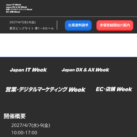
ス
キ
ッ
2027/4/7(水)-9(金)
出展資料請求
来場登録開始の案内
プ
東京ビッグサイト 東1～8ホール
し
て
進
む
開催概要
2027/4/7(水)-9(金)
10:00-17:00