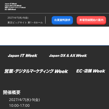
ス
キ
ッ
2027/4/7(水)-9(金)
出展資料請求
来場登録開始の案内
プ
東京ビッグサイト 東1～8ホール
し
て
進
む
開催概要
2027/4/7(水)-9(金)
10:00-17:00