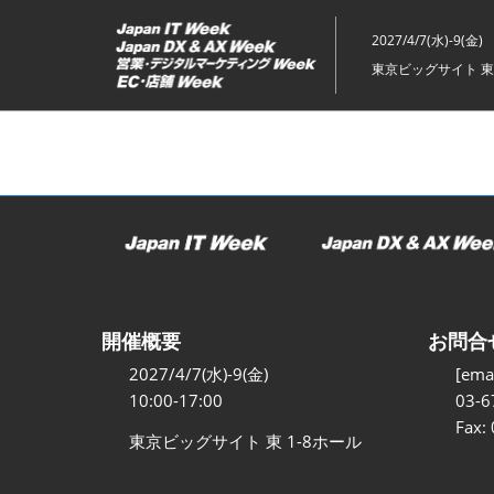
ス
キ
2027/4/7(水)-9(金)
ッ
東京ビッグサイト 東
プ
し
て
進
む
開催概要
お問合
2027/4/7(水)-9(金)
[emai
10:00-17:00
03-6
Fax:
東京ビッグサイト 東 1-8ホール