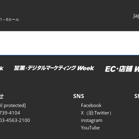
Ja
1～8ホール
Japanes
English
せ
SNS
S
l protected]
Facebook
739-4104
X（旧:Twitter）
 03-4563-2100
instagram
YouTube