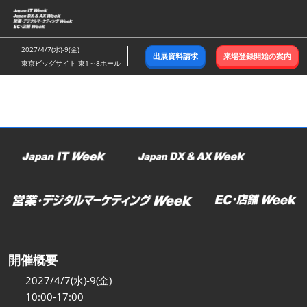
ス
キ
ッ
2027/4/7(水)-9(金)
出展資料請求
来場登録開始の案内
プ
東京ビッグサイト 東1～8ホール
し
て
進
む
開催概要
2027/4/7(水)-9(金)
10:00-17:00