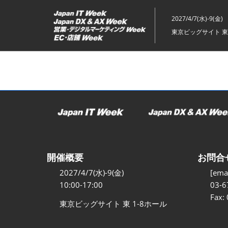
ス
キ
2027/4/7(水)-9(金)
ッ
東京ビッグサイト 東
プ
し
て
進
む
開催概要
お問合
2027/4/7(水)-9(金)
[emai
10:00-17:00
03-6
Fax:
東京ビッグサイト 東 1-8ホール