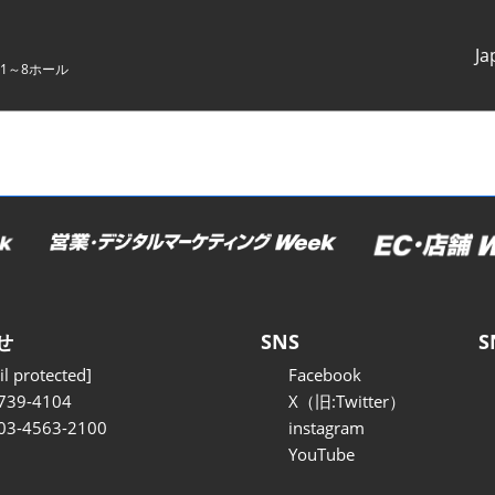
Ja
1～8ホール
Japanes
English
せ
SNS
S
l protected]
Facebook
739-4104
X（旧:Twitter）
 03-4563-2100
instagram
YouTube